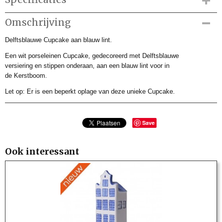
Productcode
Omschrijving
DBK901227
Delftsblauwe Cupcake aan blauw lint.
Productcode leverancier
DBK901227
Een wit porseleinen Cupcake, gedecoreerd met Delftsblauwe
Afmetingen (l,b,h)
versiering en stippen onderaan, aan een blauw lint voor in
0 x 0 x 7,50 cm
de Kerstboom.
Let op: Er is een beperkt oplage van deze unieke Cupcake.
Save
Ook interessant