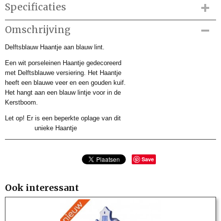
Specificaties
Productcode
Omschrijving
DBK901231
Delftsblauw Haantje aan blauw lint.
Productcode leverancier
DBK901231
Een wit porseleinen Haantje gedecoreerd
Afmetingen (l,b,h)
met Delftsblauwe versiering. Het Haantje
0 x 0 x 5 cm
heeft een blauwe veer en een gouden kuif.
Het hangt aan een blauw lintje voor in de
Kerstboom.
Let op! Er is een beperkte oplage van dit
unieke Haantje
Save
Ook interessant