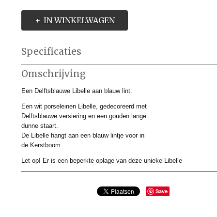
IN WINKELWAGEN
Specificaties
Productcode
DBK901233
Omschrijving
Productcode leverancier
DBK901233
Afmetingen (l,b,h)
8 x 0 x 0 cm
Een Delftsblauwe Libelle aan blauw lint.
Een wit porseleinen Libelle, gedecoreerd met
Delftsblauwe versiering en een gouden lange
dunne staart.
De Libelle hangt aan een blauw lintje voor in
de Kerstboom.
Let op! Er is een beperkte oplage van deze unieke Libelle
Save