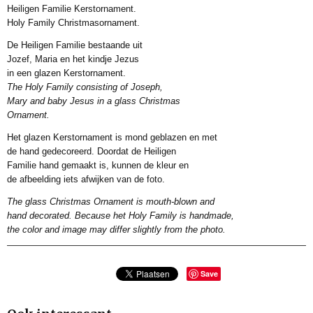
Heiligen Familie Kerstornament.
Productcode leverancier
Holy Family Christmasornament.
HWH201201
De Heiligen Familie bestaande uit
Jozef, Maria en het kindje Jezus
in een glazen Kerstornament.
The Holy Family consisting of Joseph,
Mary and baby Jesus in a glass Christmas
Ornament.
Het glazen Kerstornament is mond geblazen en met
de hand gedecoreerd. Doordat de Heiligen
Familie hand gemaakt is, kunnen de kleur en
de afbeelding iets afwijken van de foto.
The glass Christmas Ornament is mouth-blown and
hand decorated. Because het Holy Family is handmade,
the color and image may differ slightly from the photo.
Save