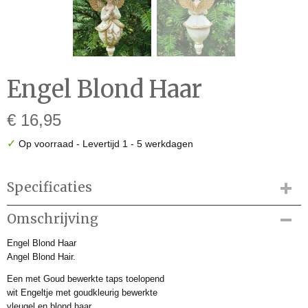
Engel Blond Haar
€ 16,95
✓
Op voorraad
- Levertijd 1 - 5 werkdagen
Specificaties
Productcode
Omschrijving
MEE240899
Engel Blond Haar
Productcode leverancier
Angel Blond Hair.
MEE240899
Afmetingen (l,b,h)
Een met Goud bewerkte taps toelopend
0 x 6,50 x 13,50 cm
wit Engeltje met goudkleurig bewerkte
vleugel en blond haar.