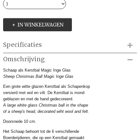
IN WINKELWAGEN
Specificaties
Productcode
Omschrijving
IMD4648120
Schaap als Kerstbal Magic Inge Glas
Productcode leverancier
Sheep Christmas Ball Magic Inge Glas
40641H812
Afmetingen (l,b,h)
Een grote witte glazen Kerstbal als Schapenkop
0 x 10 x 0 cm
versierd met wol en vilt. De Kerstbal is mond
geblazen en met de hand gedecoreerd.
A large white glass Christmas ball in the shape
of a sheep's head, decorated wiht wool and felt.
Doorsnede 10 cm.
Het Schaap behoort tot de 6 verschillende
Boerderijdieren, die op een Kerstbal gemaakt