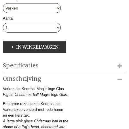
Aantal
IN WINKELWAGEN
Specificaties
Productcode
Omschrijving
IMD4648121
Varken als Kerstbal Magic Inge Glas
Productcode leverancier
Pig as Christmas ball Magic Inge Glas.
40641H812
Afmetingen (l,b,h)
Een grote roze glazen Kerstbal als
0 x 10 x 0 cm
Varkenskop versierd met rode haren
en een kersttak.
A large pink glass Christmas ball in the
shape of a Pig's head, decorated with