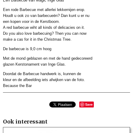
Een Barbecue van Magic Inge Glas
Productcode leverancier
IGO647042
Een rode Barbecue met allerlei lekkernijen erop.
Afmetingen (l,b,h)
Houdt u ook zo van barbecueën? Dan kunt u er nu
9 x 0 x 0 cm
een kopen voor in de Kerstboom.
A red barbecue wiht all kinds of delicacies on it.
Do you also love barbecuing? Then you can now
make a cas for it in the Christmas Tree.
De barbecue is 9,0 cm hoog
Met de mond geblazen en met de hand gedecoreerd
glazen Kerstonament van Inge Glas.
Doordat de Barbecue handwerk is, kunnen de
kleur en de afbeelding iets afwijken van de foto.
Because the Bar
Save
Ook interessant