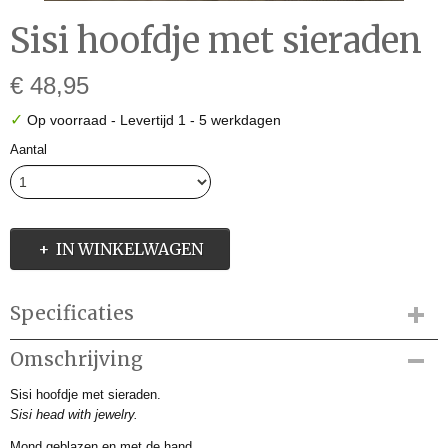
Sisi hoofdje met sieraden
€ 48,95
✓
Op voorraad
- Levertijd 1 - 5 werkdagen
Aantal
IN WINKELWAGEN
Specificaties
Productcode
Omschrijving
HWF02484
Sisi hoofdje met sieraden.
Productcode leverancier
Sisi head with jewelry.
HWF02494
Afmetingen (l,b,h)
Mond geblazen en met de hand