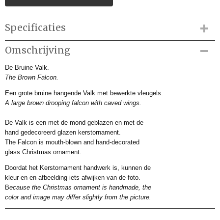
Specificaties
Productcode
Omschrijving
HWV224501
De Bruine Valk.
Productcode leverancier
The Brown Falcon.
HWV224501
Afmetingen (l,b,h)
Een grote bruine hangende Valk met bewerkte vleugels.
13,50 x 0 x 0 cm
A large brown drooping falcon with caved wings.
De Valk is een met de mond geblazen en met de
hand gedecoreerd glazen kerstornament.
The Falcon is mouth-blown and hand-decorated
glass Christmas ornament.
Doordat het Kerstornament handwerk is, kunnen de
kleur en en afbeelding iets afwijken van de foto.
B
ecause the Christmas ornament is handmade, the
color and image may differ slightly from the picture.