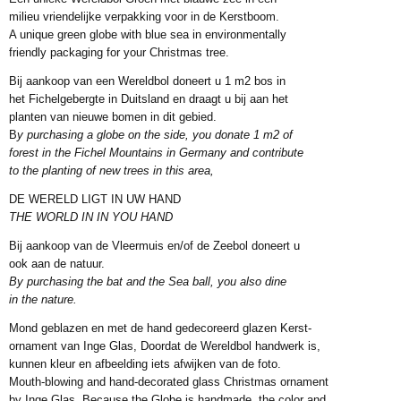
0 x 8 x 9 cm
milieu vriendelijke verpakking voor in de Kerstboom.
A unique green globe with blue sea in environmentally
friendly packaging for your Christmas tree.
Bij aankoop van een Wereldbol doneert u 1 m2 bos in
het Fichelgebergte in Duitsland en draagt u bij aan het
planten van nieuwe bomen in dit gebied.
B
y purchasing a globe on the side, you donate 1 m2 of
forest in the Fichel Mountains in Germany and contribute
to the planting of new trees in this area,
DE WERELD LIGT IN UW HAND
THE WORLD IN IN YOU HAND
Bij aankoop van de Vleermuis en/of de Zeebol doneert u
ook aan de natuur.
By purchasing the bat and the Sea ball, you also dine
in the nature.
Mond geblazen en met de hand gedecoreerd glazen Kerst-
ornament van Inge Glas, Doordat de Wereldbol handwerk is,
kunnen kleur en afbeelding iets afwijken van de foto.
Mouth-blowing and hand-decorated glass Christmas ornament
by Inge Glas. Because the Globe is handmade, the color and