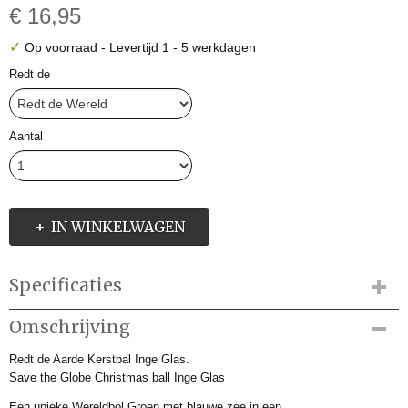
€ 16,95
✓
Op voorraad
- Levertijd 1 - 5 werkdagen
Redt de
Aantal
IN WINKELWAGEN
Specificaties
Productcode
Omschrijving
IMB647251
Redt de Aarde Kerstbal Inge Glas.
Productcode leverancier
Save the Globe Christmas ball Inge Glas
64817H120
Afmetingen (l,b,h)
Een unieke Wereldbol Groen met blauwe zee in een