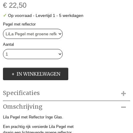
€ 22,50
✓
Op voorraad
- Levertijd 1 - 5 werkdagen
Pegel met reflector
Aantal
IN WINKELWAGEN
Specificaties
Productcode
Omschrijving
IGR206960
Lila Pegel met Reflector Inge Glas.
Productcode leverancier
IGR206860
Een prachtig rijk versierde Lila Pegel met
Afmetingen (l,b,h)
daarin een lichtgevende groene reflector.