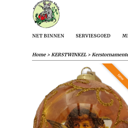
NET BINNEN
SERVIESGOED
M
Home
>
KERSTWINKEL
>
Kerstornament
New