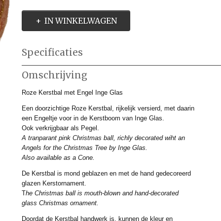
IN WINKELWAGEN
Specificaties
Productcode
IMD467981
Omschrijving
Productcode leverancier
IMD467981
Afmetingen (l,b,h)
0 x 8 x 0 cm
Roze Kerstbal met Engel Inge Glas
Een doorzichtige Roze Kerstbal, rijkelijk versierd, met daarin
een Engeltje voor in de Kerstboom van Inge Glas.
Ook verkrijgbaar als Pegel.
A tranparant pink Christmas ball, richly decorated wiht an
Angels for the Christmas Tree by Inge Glas.
Also available as a Cone.
De Kerstbal is mond geblazen en met de hand gedecoreerd
glazen Kerstornament.
T
he Christmas ball is mouth-blown and hand-decorated
glass Christmas ornament.
Doordat de Kerstbal handwerk is, kunnen de kleur en