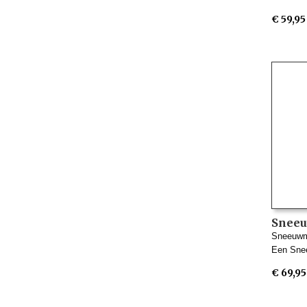
€ 59,95
Sneeu
Inge 
Sneeuwme
Een Sne
€ 69,95