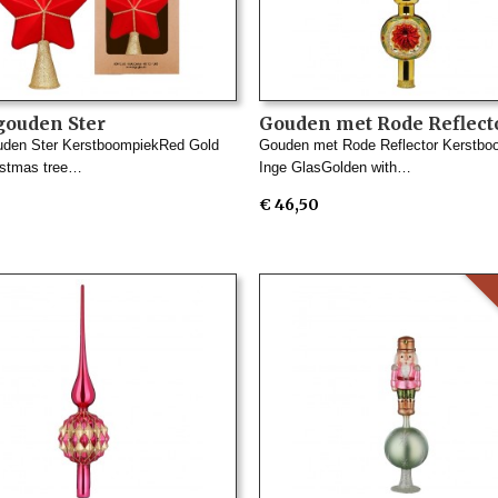
gouden Ster
Gouden met Rode Reflect
boompiek Magic Inge
Kerstboompiek Inge Gla
uden Ster KerstboompiekRed Gold
Gouden met Rode Reflector Kerstbo
istmas tree…
Inge GlasGolden with…
€ 46,50