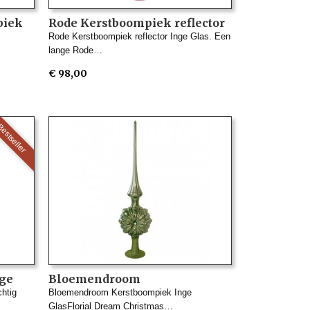
piek
Rode Kerstboompiek reflector
Inge Glas
Rode Kerstboompiek reflector Inge Glas. Een
lange Rode…
€ 98,00
estseller
nge
Bloemendroom
Kerstboompiek Inge Glas
htig
Bloemendroom Kerstboompiek Inge
GlasFlorial Dream Christmas…