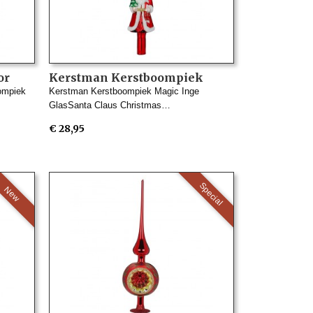
or
Kerstman Kerstboompiek
s
Magic Inge Glas
ompiek
Kerstman Kerstboompiek Magic Inge
GlasSanta Claus Christmas…
€ 28,95
Special
New