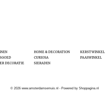
orieën
NNEN
HOME & DECORATION
KERSTWINKEL
ESGOED
CURIOSA
PAASWINKEL
ER DECORATIE
SIERADEN
© 2026 www.amsterdamsemuis.nl - Powered by Shoppagina.nl