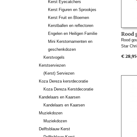
Kerst Eyecatchers
Kerst Figuren en Sprookjes
Kerst Fruit en Bloemen
Kerstballen en reflectoren
Rood 
Engelen en Heiligen Familie
Kerst
Rood go
Mini Kerstornamenten en
Glas
Star Chr
geschenkdozen
€ 28,95
Kerstvogels
Kerstserviezen
(Kerst) Serviezen
Koza Dereza kersrdecoratie
Koza Dereza Kerstdecoratie
Kandelaars en Kaarsen
Kandelaars en Kaarsen
Muziekdozen
Muziekdozen
Delftsblauw Kerst
Delftsblauw Kerst