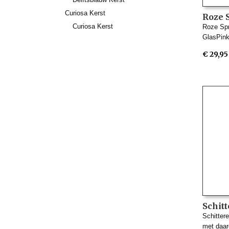
Curiosa Kerst
Roze 
Kerst
Curiosa Kerst
Roze Spr
Glas
GlasPink
€ 29,95
Schit
glaze
Schitter
Inge 
met daa