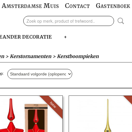
Amsterdamse Muis
Contact
Gastenboek
EANDER DECORATIE
+
en
>
Kerstornamenten
>
Kerstboompieken
 op:
New