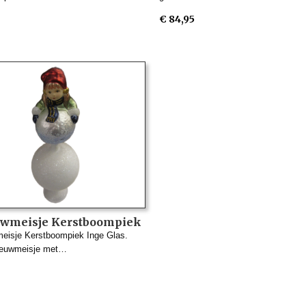
€ 84,95
wmeisje Kerstboompiek
Glas
isje Kerstboompiek Inge Glas.
euwmeisje met…