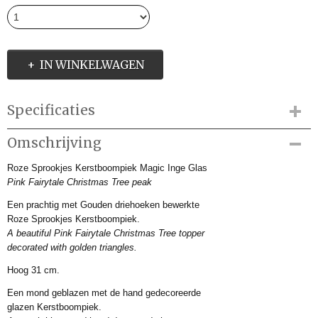
IN WINKELWAGEN
Specificaties
Productcode
Omschrijving
IMP404311
Roze Sprookjes Kerstboompiek Magic Inge Glas
Productcode leverancier
Pink Fairytale Christmas Tree peak
IMP404311
Afmetingen (l,b,h)
Een prachtig met Gouden driehoeken bewerkte
0 x 0 x 31 cm
Roze Sprookjes Kerstboompiek.
A beautiful Pink Fairytale Christmas Tree topper
decorated with golden triangles.
Hoog 31 cm.
Een mond geblazen met de hand gedecoreerde
glazen Kerstboompiek.