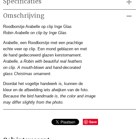
Specificaties
Productcode
Omschrijving
IGV101625
Roodborstje Arabelle op clip Inge Glas
Productcode leverancier
Robin Arabelle on clip by Inge Glas.
10160S025
Afmetingen (l,b,h)
Arabelle, een Roodborstje met een prachtige
6,50 x 0 x 0 cm
echte veer op clip. Een mond geblazen en met
de hand gedecoreerd glazen kerstornament.
Arabelle, a Robin with beautiful real feathers
on clip. A mouth-blown and hand-decorated
glass Christmas ornament.
Doordat het vogeltje handwerk is, kunnen de
kleur en de afbeelding iets afwijken van de foto.
Because the bird handmade is, the color and image
may differ slightly from the photo.
Save