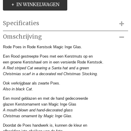
IN WINKELWAGEN
Specificaties
Productcode
Omschrijving
IMD647387
Rode Poes in Rode Kerstsok Magic Inge Glas.
Productcode leverancier
64738H600
Een Rood gestreepte Poes met een Kerstmuts op en
Afmetingen (l,b,h)
een groene Kerstshawl om in een versierde Rode Kerstsok.
0 x 0 x 14 cm
A Red striped Cat wearing a Santa hat and a green
Christmias scarf in
a decorated red Christmas Stocking
.
Ook verkrijgbaar als zwarte Poes.
Also in black Cat
.
Een mond geblazen en met de hand gedecoreerde
glazen Kerstornament van Magic Inge Glas
A mouth-blown and hand-decorated glass
Christmas ornament by Magic Inge Glas.
Doordat de Poes handwerk is, kunnen de kleur en