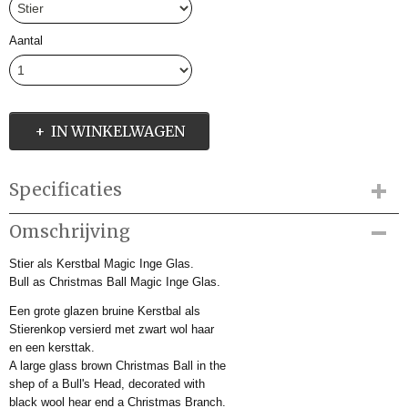
Aantal
IN WINKELWAGEN
Specificaties
Productcode
Omschrijving
IMD4648125
Stier als Kerstbal Magic Inge Glas.
Productcode leverancier
Bull as Christmas Ball Magic Inge Glas.
40641H812
Afmetingen (l,b,h)
Een grote glazen bruine Kerstbal als
0 x 10 x 0 cm
Stierenkop versierd met zwart wol haar
en een kersttak.
A large glass brown Christmas Ball in the
shep of a Bull's Head, decorated with
black wool hear end a Christmas Branch.