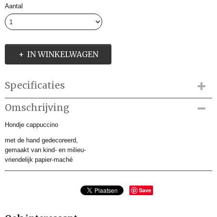
Aantal
IN WINKELWAGEN
Specificaties
Productcode
Omschrijving
HW30132
Hondje cappuccino
Productcode leverancier
HW30132
met de hand gedecoreerd,
Afmetingen (l,b,h)
gemaakt van kind- en milieu-
0 x 6 x 9 cm
vriendelijk papier-maché
Save