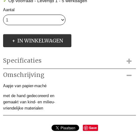
✓
Op voorraad
- Levertijd 1 - 5 werkdagen
Aantal
IN WINKELWAGEN
Specificaties
Productcode
Omschrijving
KD36003
Aapje van papier-maché
Productcode leverancier
KD36003
met de hand gedecoreerd en
Afmetingen (l,b,h)
gemaakt van kind- en milieu-
0 x 3,50 x 11 cm
vriendelijke materialen
Save