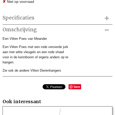
✘
Niet op voorraad
Specificaties
Productcode
Omschrijving
MKV211039
Een Vilten Poes van Meander
Productcode leverancier
MKV211039
Een Vilten Poes met een rode versierde jurk
Afmetingen (l,b,h)
aan met witte vleugels en een rode shawl
0 x 1,50 x 12 cm
voor in de kerstboom of ergens anders op te
hangen.
Zie ook de andere Vilten Dierenhangers
Save
Ook interessant