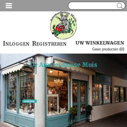
Inloggen
Registreren
UW WINKELWAGEN
(0)
Geen producten
De Amsterdamse Muis
Delfts Blauw
Brixton Pottery
EMMA BRIDGEWATER
Brixton Pottery
webshop