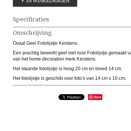
IN WINKELWAGEN
Specificaties
Productcode
AKF172110
Omschrijving
Productcode leverancier
AKF172110
Afmetingen (l,b,h)
0 x 14 x 20 cm
Ovaal Geel Fotolijstje Kerstens.
Een prachtig bewerkt geel met roze Fotolijstje gemaakt v
van het home decoration merk Kerstens.
Het staande f
otolijstje is hoog 20 cm en breed 14 cm.
Het fotolijstje is geschikt voor foto's van 14 cm x 10 cm.
Save