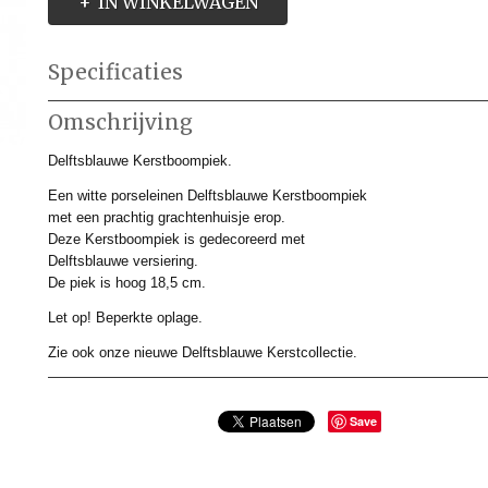
IN WINKELWAGEN
Specificaties
Productcode
DBK901225
Omschrijving
Productcode leverancier
DBK901225
Afmetingen (l,b,h)
0 x 0 x 18,50 cm
Delftsblauwe Kerstboompiek.
Een witte porseleinen Delftsblauwe Kerstboompiek
met een prachtig grachtenhuisje erop.
Deze Kerstboompiek is gedecoreerd met
Delftsblauwe versiering.
De piek is hoog 18,5 cm.
Let op! Beperkte oplage.
Zie ook onze nieuwe Delftsblauwe Kerstcollectie.
Save