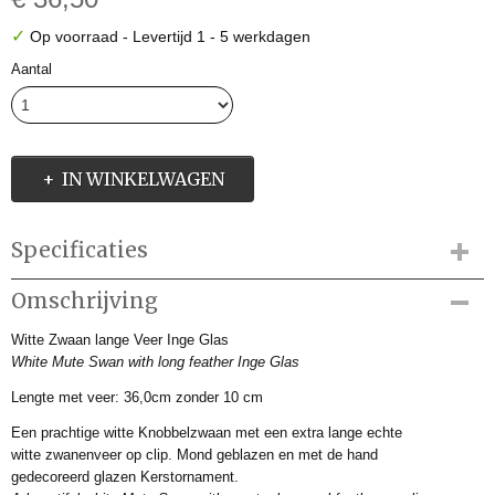
✓
Op voorraad
- Levertijd 1 - 5 werkdagen
Aantal
IN WINKELWAGEN
Specificaties
Productcode
Omschrijving
IGV179014-1
Witte Zwaan lange Veer Inge Glas
Productcode leverancier
White Mute Swan with long feather Inge Glas
IGV179014
Afmetingen (l,b,h)
Lengte met veer: 36,0cm zonder 10 cm
36 x 0 x 0 cm
Een prachtige witte Knobbelzwaan met een extra lange echte
witte zwanenveer op clip. Mond geblazen en met de hand
gedecoreerd glazen Kerstornament.