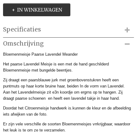
IN WINKELWAGEN
Specificaties
Productcode
Omschrijving
MKM105461
Bloemenmeisje Paarse Lavendel Meander
Productcode leverancier
MKM105461
Het paarse Lavendel Meisje is een met de hand geschilderd
Afmetingen (l,b,h)
Bloemenmeisje met bungelde beentjes.
6 x 6 x 13 cm
Zij draagt een paarsblauwe jurk met groenbovenstukren heeft een
puntmuts op haar korte bruine haar, beiden In de vorm van Lavendel.
Aan het Lavendelmeisje zit e3n koordje om ergrns op te hangen. Zij
draagt paarse schoenen en heeft een lavendel takje in haar hand.
Doordat het Citroenmeisje handwerk is.kunnen de kleur en de afbeelding
iets afwijken van de foto.
Er zijn vele verschille de soorten Bloemenmeisjes vrrkrijgbaar, waardoor
het leuk is te om ze te verzamelen.