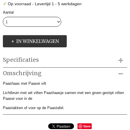
✓
Op voorraad
- Levertijd 1 - 5 werkdagen
Aantal
IN WINKELWAGEN
Specificaties
Productcode
Omschrijving
AME038738
Paashaas met Paasei vilt
Productcode leverancier
AME038738
Lichtbruin met wit vilten Paashaasje samen met een groen gestipt vilten
Afmetingen (l,b,h)
Paasei voor in de
0 x 0 x 6 cm
Paastakken of voor op de Paastafel.
Save