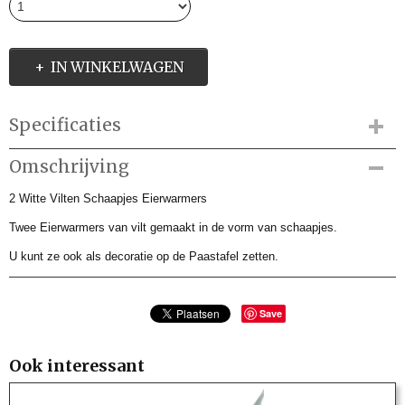
IN WINKELWAGEN
Specificaties
Productcode
Omschrijving
AMP260029
2 Witte Vilten Schaapjes Eierwarmers
Productcode leverancier
AMP260029
Twee Eierwarmers van vilt gemaakt in de vorm van schaapjes.
U kunt ze ook als decoratie op de Paastafel zetten.
Save
Ook interessant