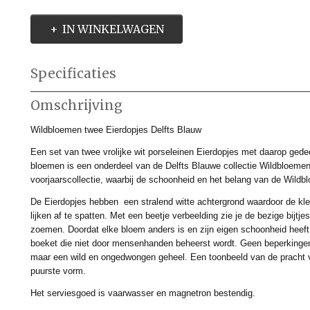
IN WINKELWAGEN
Specificaties
Productcode
DBW301059
Omschrijving
Productcode leverancier
DBW301059
Afmetingen (l,b,h)
0 x 4 x 4,50 cm
Wildbloemen twee Eierdopjes Delfts Blauw
Een set van twee vrolijke wit porseleinen Eierdopjes met daarop gedec
bloemen is een onderdeel van de Delfts Blauwe collectie Wildbloemen.
voorjaarscollectie, waarbij de schoonheid en het belang van de Wildb
De Eierdopjes hebben een stralend witte achtergrond waardoor de kle
lijken af te spatten. Met een beetje verbeelding zie je de bezige bijt
zoemen. Doordat elke bloem anders is en zijn eigen schoonheid heeft
boeket die niet door mensenhanden beheerst wordt. Geen beperkinge
maar een wild en ongedwongen geheel. Een toonbeeld van de pracht va
puurste vorm.
Het serviesgoed is vaarwasser en magnetron bestendig.