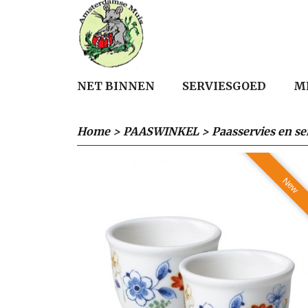
NET BINNEN
SERVIESGOED
M
Home
>
PAASWINKEL
>
Paasservies en se
New