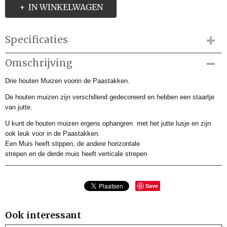
IN WINKELWAGEN
Specificaties
Productcode
Omschrijving
BDP222729
Drie houten Muizen voorin de Paastakken.
Productcode leverancier
BDP222729
De houten muizen zijn verschillend gedecoreerd en hebben een staartje
Afmetingen (l,b,h)
van jutte.
3,50 x 0 x 0 cm
U kunt de houten muizen ergens ophangren met het jutte lusje en zijn
ook leuk voor in de Paastakken.
Een Muis heeft stippen, de andere horizontale
strepen en de derde muis heeft verticale strepen
Save
Ook interessant