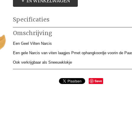
IN WINKELWAGEN
Specificaties
Productcode
AMP223726
Omschrijving
Productcode leverancier
AMP223726
Afmetingen (l,b,h)
0 x 0 x 13 cm
Een Geel Vilten Narcis
Een gele Narcis van viten laagjes Pmet ophangkoordje voorin de Paa
Ook verkrijgbaar als Sneeuwklokje
Save