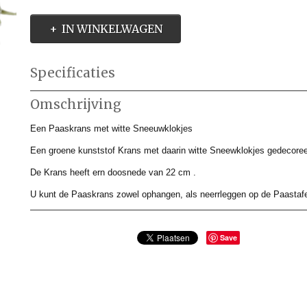
IN WINKELWAGEN
Specificaties
Productcode
AMP223737
Omschrijving
Productcode leverancier
AMP223737
Afmetingen (l,b,h)
0 x 22 x 0 cm
Een Paaskrans met witte Sneeuwklokjes
Een groene kunststof Krans met daarin witte Sneewklokjes gedecoree
De Krans heeft ern doosnede van 22 cm .
U kunt de Paaskrans zowel ophangen, als neerrleggen op de Paastafe
Save