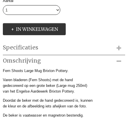
Aantal
IN WINKELWAGEN
Specificaties
Productcode
Omschrijving
BFS04751
Fern Shoots Large Mug Brixton Pottery.
Productcode leverancier
BFS04751
Varen bladeren (Fern Shoots) met de hand
Afmetingen (l,b,h)
gedecoreerd op een grote beker (Large mug 250ml)
0 x 0 x 8 cm
van het Engelse Aardewerk Brixton Pottery.
Doordat de beker met de hand gedecoreerd is, kunnen
de kleur en de afbeelding iets afwijken van de foto.
De beker is vaatwasser en magnetron bestendig.