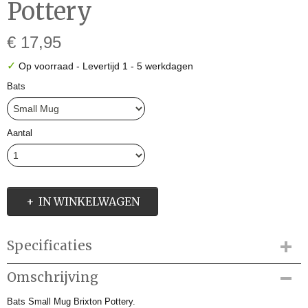
Pottery
€ 17,95
✓
Op voorraad
- Levertijd 1 - 5 werkdagen
Bats
Aantal
IN WINKELWAGEN
Specificaties
Productcode
Omschrijving
BBA04618
Bats Small Mug Brixton Pottery.
Productcode leverancier