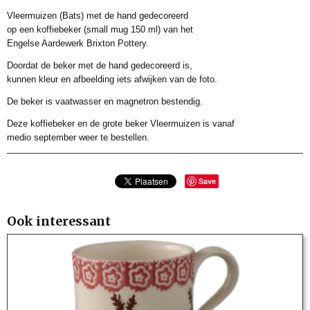
296197K
Vleermuizen (Bats) met de hand gedecoreerd
Bruto gewicht
op een koffiebeker (small mug 150 ml) van het
100,00 Kg
Engelse Aardewerk Brixton Pottery.
Afmetingen (l,b,h)
Doordat de beker met de hand gedecoreerd is,
0 x 0 x 7 cm
kunnen kleur en afbeelding iets afwijken van de foto.
De beker is vaatwasser en magnetron bestendig.
Deze koffiebeker en de grote beker Vleermuizen is vanaf
medio september weer te bestellen.
Save
Ook interessant