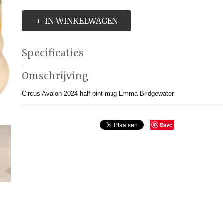
IN WINKELWAGEN
Specificaties
Productcode
EBM485080
Omschrijving
Productcode leverancier
EBM485080
Afmetingen (l,b,h)
0 x 0 x 9 cm
Circus Avalon 2024 half pint mug Emma Bridgewater
Save