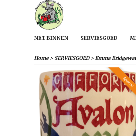
NET BINNEN
SERVIESGOED
M
Home
>
SERVIESGOED
>
Emma Bridgewat
Special