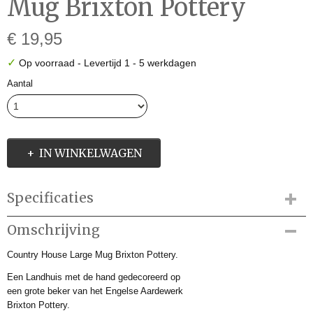
Mug Brixton Pottery
€ 19,95
✓
Op voorraad
- Levertijd 1 - 5 werkdagen
Aantal
IN WINKELWAGEN
Specificaties
Productcode
Omschrijving
BCH04757
Country House Large Mug Brixton Pottery.
Productcode leverancier
BCH04757
Een Landhuis met de hand gedecoreerd op
Afmetingen (l,b,h)
een grote beker van het Engelse Aardewerk
0 x 0 x 8 cm
Brixton Pottery.